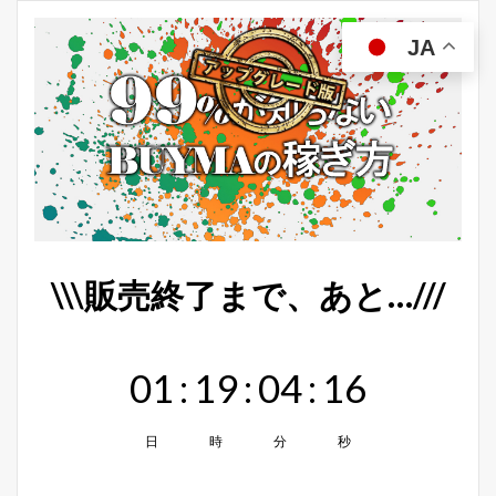
JA
\\\販売終了まで、あと…///
01
:
19
:
04
:
15
日
時
分
秒