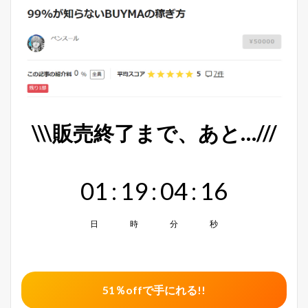
\\\販売終了まで、あと…///
01
:
19
:
04
:
15
日
時
分
秒
51％offで手にれる!!