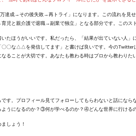
0万達成→その後失敗→再トライ」になります。この流れを見
→育児と親介護で退職→副業で独立」となる部分です。このス
書いたほうがいいです。私だったら、「結果が出ていない人」
〇〇な△△を発信してます」と書けば良いです。今のTwitte
になることが大切です。あなたも教わる時はプロから教わりた
らです。プロフィール見てフォローしてもらわないと話になら
るようになるのか？③何が学べるのか？④どんな世界に行ける
めましょう！