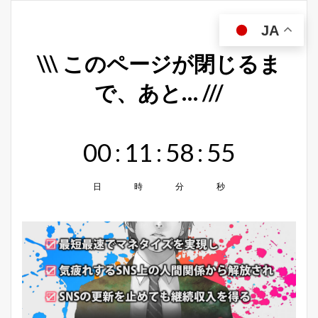
JA
\\\ このページが閉じるま
で、あと… ///
00
:
11
:
58
:
55
日
時
分
秒