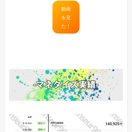
動画
を見
た！