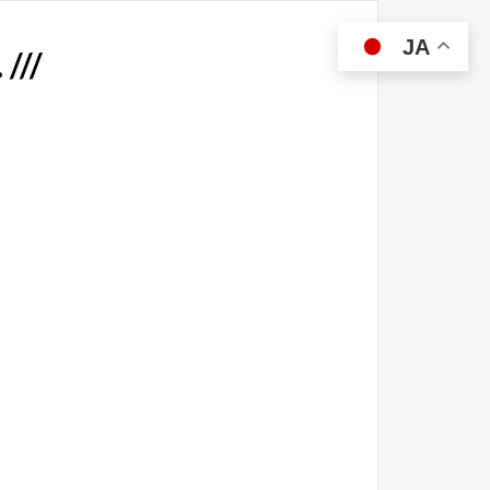
JA
//