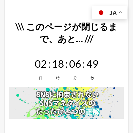
JA
\\\ このページが閉じるま
で、あと… ///
02
:
18
:
06
:
48
日
時
分
秒