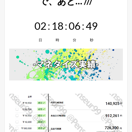
で、あと… ///
02
:
18
:
06
:
48
日
時
分
秒