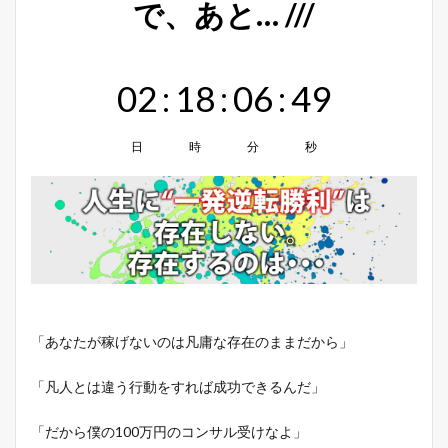
で、あと… ///
02
:
18
:
06
:
48
日
時
分
秒
「あなたが稼げないのは凡庸な存在のままだから」
「凡人とは違う行動をすれば成功できるんだ」
「だから僕の100万円のコンサル受けなよ」