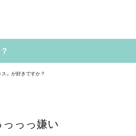
か？
ネス』が好きですか？
っっっっ嫌い