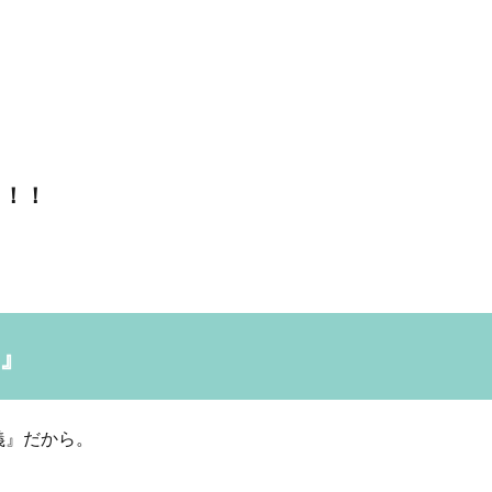
っ！！
』
義』だから。