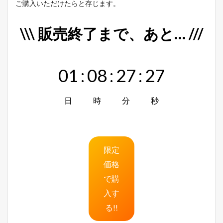
ご購入いただけたらと存じます。
\\\ 販売終了まで、あと… ///
01
:
08
:
27
:
26
日
時
分
秒
限定
価格
で購
入す
る!!