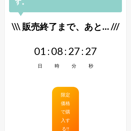
す。
\\\ 販売終了まで、あと… ///
01
:
08
:
27
:
26
日
時
分
秒
限定
価格
で購
入す
る!!