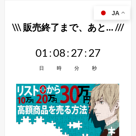
JA
\\\ 販売終了まで、あと… ///
01
:
08
:
27
:
26
日
時
分
秒