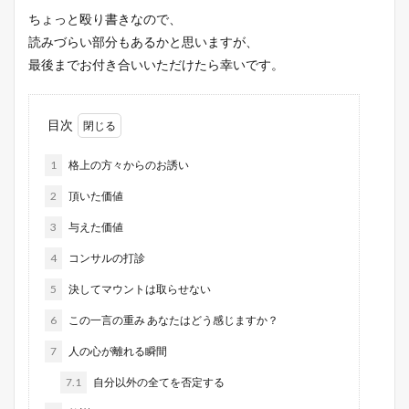
ちょっと殴り書きなので、
読みづらい部分もあるかと思いますが、
最後までお付き合いいただけたら幸いです。
目次
1
格上の方々からのお誘い
2
頂いた価値
3
与えた価値
4
コンサルの打診
5
決してマウントは取らせない
6
この一言の重み あなたはどう感じますか？
7
人の心が離れる瞬間
7.1
自分以外の全てを否定する