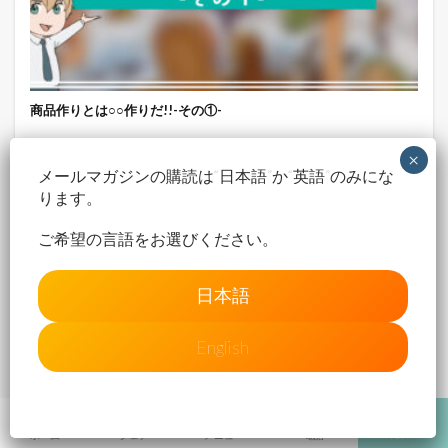
商品作りとは○○作りだ!!-その①-
メールマガジンの購読は“日本語”か“英語”のみにな
コンテンツビジネス
ります。
ご希望の言語をお選びください。
日本語
English
自分を否定できないと“結果”を出せない理由
ホーム
シェア
メニュー
電話
TOPへ