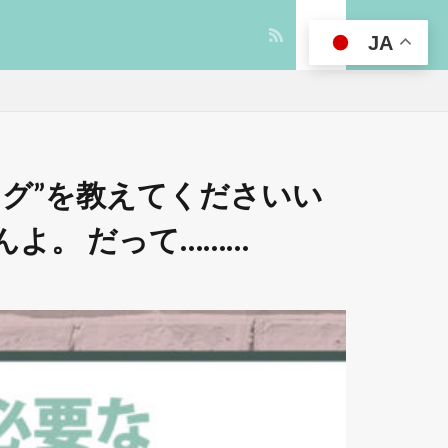
JA
ング”を教えてくださいい
よ。 だって………