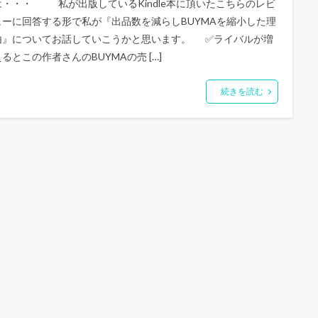
は・・・ 私が出版しているKindle本に頂いたこちらのレビ
ューに回答する形で私が『出品数を減らしBUYMAを縮小した理
由』についてお話していこうかと思います。 ✅ライバルが増
えるとこの作者さんのBUYMAの売 […]
続きを読む