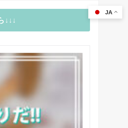
JA
↓↓↓