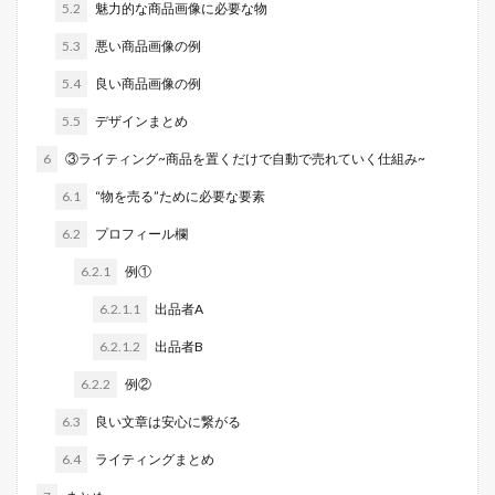
5.2
魅力的な商品画像に必要な物
5.3
悪い商品画像の例
5.4
良い商品画像の例
5.5
デザインまとめ
6
③ライティング~商品を置くだけで自動で売れていく仕組み~
6.1
“物を売る”ために必要な要素
6.2
プロフィール欄
6.2.1
例①
6.2.1.1
出品者A
6.2.1.2
出品者B
6.2.2
例②
6.3
良い文章は安心に繋がる
6.4
ライティングまとめ