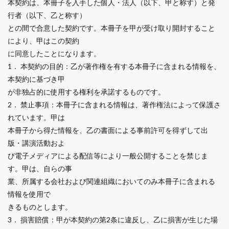
本契約は、本冊子を入手した個人・法人（以下、甲と称す）と発
行者（以下、乙と称す）
との間で合意した契約です。本冊子を甲が受け取り開封すること
により、甲はこの契約
に同意したことになります。
1． 本契約の目的：乙が著作権を有する本冊子に含まれる情報を、
本契約に基づき甲
が非独占的に使用する権利を承諾するものです。
2． 禁止事項：本冊子に含まれる情報は、著作権法によって保護さ
れています。甲は
本冊子から得た情報を、乙の書面による事前許可を得ずして出
版・講演活動およ
び電子メディアによる配信等により一般公開することを禁じま
す。甲は、自らの事
業、所属する会社および関連組織においてのみ本冊子に含まれる
情報を使用で
きるものとします。
3． 損害賠償：甲が本契約の第2条に違反し、乙に損害が生じた場