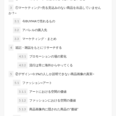
3
①マーケティング~売る見込みのない商品を出品していません
か？~
3.1
今BUYMAで売れるもの
3.2
アパレルの購入先
3.3
マーケティング・まとめ
4
追記・雑誌をもとにリサーチする
4.3.1
プロモーションの場の変化
4.3.2
流行は常に海外からやってくる
5
②デザイン~0.1%の人しか説明できない商品画像の真実~
5.1
ファッション=アート
5.1.1
アートにおける空間の価値
5.1.2
ファッションにおける空間の価値
5.1.3
商品画像内に隠された商品の“価値”