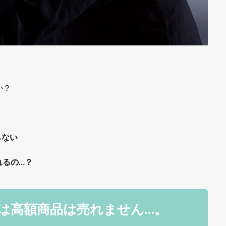
か？
らない
れるの…？
は高額商品は売れません…。