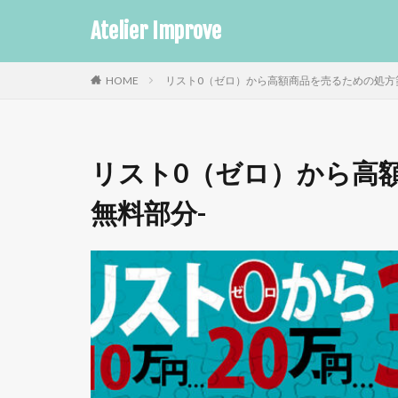
Atelier Improve
HOME
リスト0（ゼロ）から高額商品を売るための処方箋
リスト0（ゼロ）から高
無料部分-