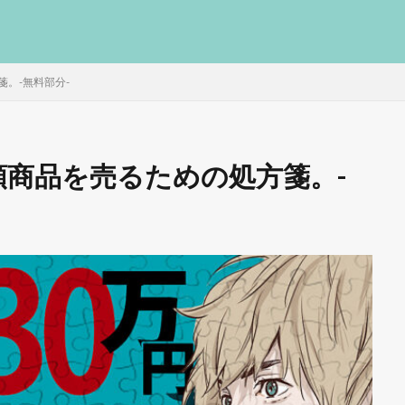
。-無料部分-
額商品を売るための処方箋。-