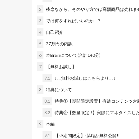
2
残念ながら、そのやり方では高額商品は売れま
3
では何をすればいいのか…？
4
自己紹介
5
27万円の内訳
6
本Brainについて(合計140分)
7
【無料お試し】
7.1
↓↓↓無料お試しはこちらより↓↓↓
8
特典について
8.1
特典①【期間限定設置】有益コンテンツ倉
8.2
特典②【数量限定!!】実際にマネタイズし
9
本編
9.1
【※期間限定】-第0話-無料公開!!