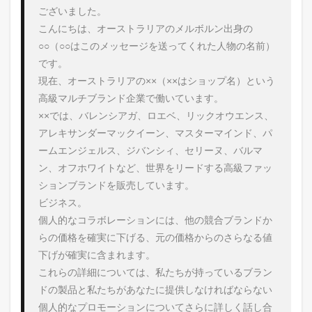
ございました。

こんにちは、オーストラリアのメルボルン出身の
○○（○○はこのメッセージを送ってくれた人物の名前）
です。

現在、オーストラリアの××（××はショップ名）という
高級マルチブランド企業で働いています。

××では、バレンシアガ、ロエベ、リックオウエンス、
アレキサンダーマックイーン、マスターマインド、パ
ームエンジェルス、ジバンシィ、セリーヌ、バルマ
ン、オフホワイトなど、世界をリードする高級ファッ
ションブランドを販売しています。

ビジネス。

個人的なコラボレーションには、他の競合ブランドか
らの価格を確実に下げる、元の価格からのさらなる値
下げが確実に含まれます。

これらの詳細については、私たちが持っているブラン
ドの製品と私たちがあなたに提供しなければならない
個人的なプロモーションについてさらに詳しく話し合